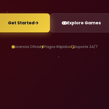
Get Started
Explore Games
Licencia Oficial
Pagos Rápidos
Soporte 24/7