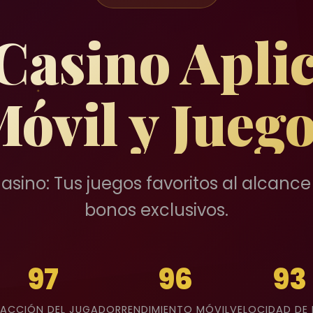
Casino Apli
óvil y Jueg
sino: Tus juegos favoritos al alcanc
bonos exclusivos.
97
96
93
FACCIÓN DEL JUGADOR
RENDIMIENTO MÓVIL
VELOCIDAD DE