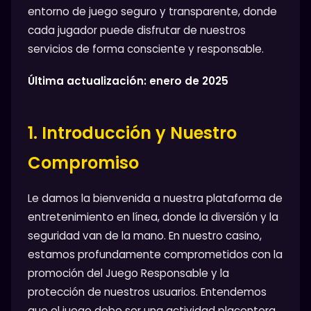
entorno de juego seguro y transparente, donde
cada jugador puede disfrutar de nuestros
servicios de forma consciente y responsable.
Última actualización: enero de 2025
1. Introducción y Nuestro
Compromiso
Le damos la bienvenida a nuestra plataforma de
entretenimiento en línea, donde la diversión y la
seguridad van de la mano. En nuestro casino,
estamos profundamente comprometidos con la
promoción del Juego Responsable y la
protección de nuestros usuarios. Entendemos
que el juego debe ser una actividad placentera