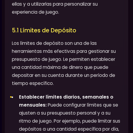
ellas y a utilizarlas para personalizar su
experiencia de juego.
5.1 Límites de Depósito
Los límites de depósito son una de las
herramientas más efectivas para gestionar su
presupuesto de juego. Le permiten establecer
una cantidad máxima de dinero que puede
depositar en su cuenta durante un período de
tiempo específico.
Establecer límites diarios, semanales o
mensuales:
Puede configurar límites que se
ajusten a su presupuesto personal y a su
ritmo de juego. Por ejemplo, puede limitar sus
depósitos a una cantidad específica por día,