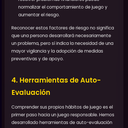
normalizar el comportamiento de juego y
aumentar el riesgo.
Reconocer estos factores de riesgo no significa
que una persona desarrollará necesariamente
un problema, pero sí indica la necesidad de una
mayor vigilancia y la adopción de medidas
preventivas y de apoyo.
4. Herramientas de Auto-
Evaluación
Comprender sus propios hábitos de juego es el
primer paso hacia un juego responsable. Hemos
desarrollado herramientas de auto-evaluación