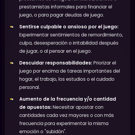
prestamistas informales para financiar el
juego, o para pagar deudas de juego.
Sentirse culpable o ansioso por el juego:
Experimentar sentimientos de remordimiento,
culpa, desesperación o irritabilidad después
de jugar, o al pensar en el juego.
Descuidar responsabilidades:
Priorizar el
juego por encima de tareas importantes del
hogar, el trabajo, los estudios o el cuidado
personal.
Aumento de la frecuencia y/o cantidad
de apuestas:
Necesitar apostar con
cantidades cada vez mayores o con más
frecuencia para experimentar la misma
emoción o "subidón".