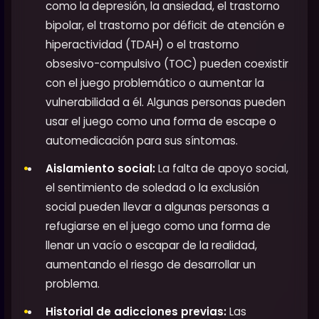
como la depresión, la ansiedad, el trastorno
bipolar, el trastorno por déficit de atención e
hiperactividad (TDAH) o el trastorno
obsesivo-compulsivo (TOC) pueden coexistir
con el juego problemático o aumentar la
vulnerabilidad a él. Algunas personas pueden
usar el juego como una forma de escape o
automedicación para sus síntomas.
Aislamiento social:
La falta de apoyo social,
el sentimiento de soledad o la exclusión
social pueden llevar a algunas personas a
refugiarse en el juego como una forma de
llenar un vacío o escapar de la realidad,
aumentando el riesgo de desarrollar un
problema.
Historial de adicciones previas:
Las