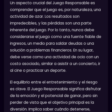
Un aspecto crucial del Juego Responsable es
comprender que el juego es, por naturaleza, una
actividad de azar. Los resultados son
impredecibles, y las pérdidas son una parte
inherente del juego. Por lo tanto, nunca debe
considerarse el juego como una fuente fiable de
ingresos, un medio para saldar deudas o una
solución a problemas financieros. En su lugar,
debe verse como una actividad de ocio con un
costo asociado, similar a asistir a un concierto, ir
al cine o practicar un deporte.
El equilibrio entre el entretenimiento y el riesgo
es clave. El Juego Responsable significa disfrutar
de la emoción y el potencial de ganar, pero sin
perder de vista que el objetivo principal es la
diversión. Implica saber cuándo detenerse,