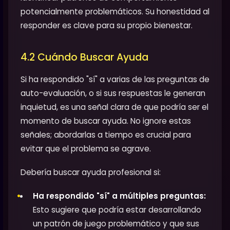
potencialmente problemáticos. Su honestidad al
responder es clave para su propio bienestar.
4.2 Cuándo Buscar Ayuda
Si ha respondido "sí" a varias de las preguntas de
auto-evaluación, o si sus respuestas le generan
inquietud, es una señal clara de que podría ser el
momento de buscar ayuda. No ignore estas
señales; abordarlas a tiempo es crucial para
evitar que el problema se agrave.
Debería buscar ayuda profesional si:
Ha respondido "sí" a múltiples preguntas:
Esto sugiere que podría estar desarrollando
un patrón de juego problemático y que sus