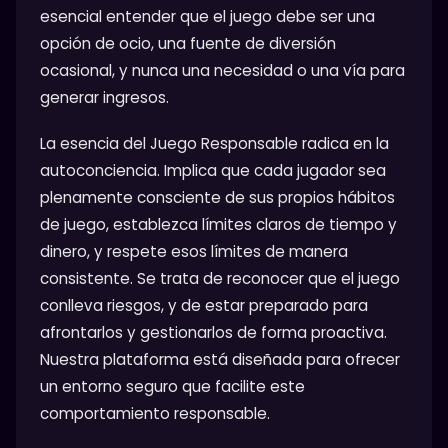
esencial entender que el juego debe ser una
opción de ocio, una fuente de diversión
ocasional, y nunca una necesidad o una vía para
generar ingresos.
La esencia del Juego Responsable radica en la
autoconciencia. Implica que cada jugador sea
plenamente consciente de sus propios hábitos
de juego, establezca límites claros de tiempo y
dinero, y respete esos límites de manera
consistente. Se trata de reconocer que el juego
conlleva riesgos, y de estar preparado para
afrontarlos y gestionarlos de forma proactiva.
Nuestra plataforma está diseñada para ofrecer
un entorno seguro que facilite este
comportamiento responsable.