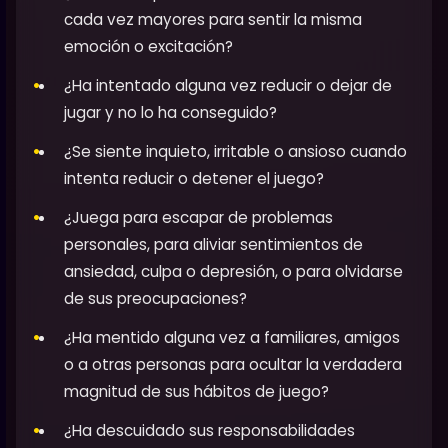
cada vez mayores para sentir la misma
emoción o excitación?
¿Ha intentado alguna vez reducir o dejar de
jugar y no lo ha conseguido?
¿Se siente inquieto, irritable o ansioso cuando
intenta reducir o detener el juego?
¿Juega para escapar de problemas
personales, para aliviar sentimientos de
ansiedad, culpa o depresión, o para olvidarse
de sus preocupaciones?
¿Ha mentido alguna vez a familiares, amigos
o a otras personas para ocultar la verdadera
magnitud de sus hábitos de juego?
¿Ha descuidado sus responsabilidades