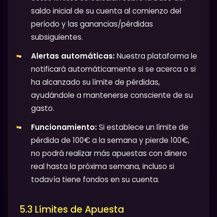
saldo inicial de su cuenta al comienzo del
período y las ganancias/pérdidas
subsiguientes.
Alertas automáticas:
Nuestra plataforma le
notificará automáticamente si se acerca o si
ha alcanzado su límite de pérdidas,
ayudándole a mantenerse consciente de su
gasto.
Funcionamiento:
Si establece un límite de
pérdida de 100€ a la semana y pierde 100€,
no podrá realizar más apuestas con dinero
real hasta la próxima semana, incluso si
todavía tiene fondos en su cuenta.
5.3 Límites de Apuesta