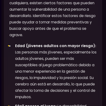
cualquiera, existen ciertos factores que pueden
aumentar la vulnerabilidad de una persona a
desarrollarlo. Identificar estos factores de riesgo
puede ayudar a tomar medidas preventivas y
buscar apoyo antes de que el problema se
agrave.
Edad (jóvenes adultos con mayor riesgo):
Las personas más jóvenes, especialmente los
adultos jóvenes, pueden ser más
susceptibles al juego problemático debido a
una menor experiencia en la gestión de
riesgos, la impulsividad y la presión social. Su
cerebro aún está en desarrollo, lo que puede
afectar la toma de decisiones y el control de
impulsos.