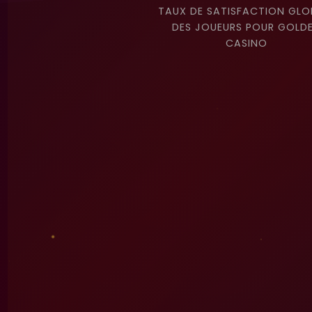
TAUX DE SATISFACTION GLO
DES JOUEURS POUR GOLD
CASINO