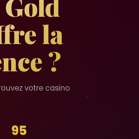
 Gold
fre la
ence ?
rouvez votre casino
95