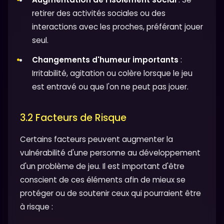
retirer des activités sociales ou des
interactions avec les proches, préférant jouer
seul.
Changements d'humeur importants
:
Irritabilité, agitation ou colère lorsque le jeu
est entravé ou que l'on ne peut pas jouer.
3.2 Facteurs de Risque
Certains facteurs peuvent augmenter la
vulnérabilité d'une personne au développement
d'un problème de jeu. Il est important d'être
conscient de ces éléments afin de mieux se
protéger ou de soutenir ceux qui pourraient être
à risque :