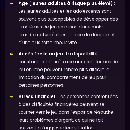
Âge (jeunes adultes à risque plus élevé)
:
Les jeunes adultes et les adolescents sont
souvent plus susceptibles de développer des
problèmes de jeu en raison d'une moins
grande maturité dans la prise de décision et
d'une plus forte impulsivité.
Accès facile au jeu
: La disponibilité
constante et l'accès aisé aux plateformes de
jeu en ligne peuvent rendre plus difficile la
limitation du comportement de jeu pour
certaines personnes.
Stress financier
: Les personnes confrontées
à des difficultés financières peuvent se
tourner vers le jeu dans l'espoir de résoudre
leurs problèmes d'argent, ce qui ne fait
souvent qu'aggraver leur situation.