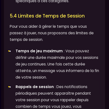
spécifiques à ces catégories.
5.4 Limites de Temps de Session
Pour vous aider à gérer le temps que vous
passez à jouer, nous proposons des limites de
temps de session.
Temps de jeu maximum
: Vous pouvez
définir une durée maximale pour vos sessions
de jeu continues. Une fois cette durée
atteinte, un message vous informera de la fin
de votre session.
Rappels de session
: Des notifications
périodiques peuvent apparaître pendant
votre session pour vous rappeler depuis
combien de temps vous jouez, vous