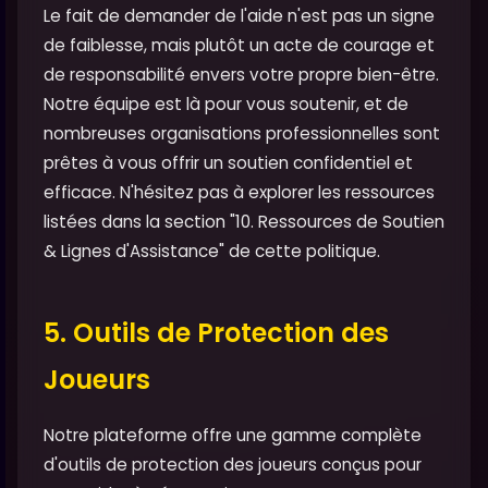
Le fait de demander de l'aide n'est pas un signe
de faiblesse, mais plutôt un acte de courage et
de responsabilité envers votre propre bien-être.
Notre équipe est là pour vous soutenir, et de
nombreuses organisations professionnelles sont
prêtes à vous offrir un soutien confidentiel et
efficace. N'hésitez pas à explorer les ressources
listées dans la section "10. Ressources de Soutien
& Lignes d'Assistance" de cette politique.
5. Outils de Protection des
Joueurs
Notre plateforme offre une gamme complète
d'outils de protection des joueurs conçus pour