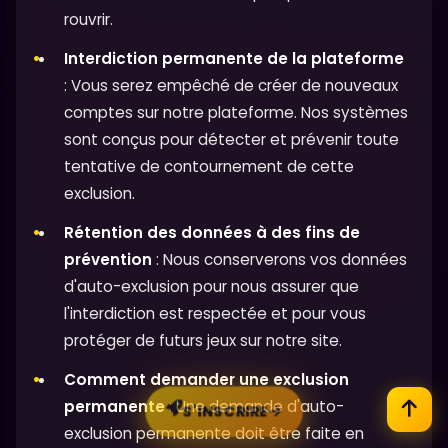
rouvrir.
Interdiction permanente de la plateforme
: Vous serez empêché de créer de nouveaux
comptes sur notre plateforme. Nos systèmes
sont conçus pour détecter et prévenir toute
tentative de contournement de cette
exclusion.
Rétention des données à des fins de
prévention
: Nous conserverons vos données
d'auto-exclusion pour nous assurer que
l'interdiction est respectée et pour vous
protéger de futurs jeux sur notre site.
Comment demander une exclusion
permanente
: Une demande d'auto-
S'INSCRIRE
exclusion permanente doit être faite en