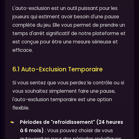
L'auto-exclusion est un outil puissant pour les
joueurs qui estiment avoir besoin d'une pause
complète du jeu. Elle vous permet de prendre un
temps d'arrêt significatif de notre plateforme et
est conçue pour être une mesure sérieuse et
efficace.
6.1 Auto-Exclusion Temporaire
Si vous sentez que vous perdez le contrôle ou si
vous souhaitez simplement faire une pause,
l'auto-exclusion temporaire est une option
flexible.
Périodes de "refroidissement" (24 heures
à 6 mois)
: Vous pouvez choisir de vous
auto-exclure pour des périodes spécifiques,