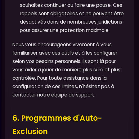
souhaitez continuer ou faire une pause. Ces
rappels sont obligatoires et ne peuvent être
désactivés dans de nombreuses juridictions
pour assurer une protection maximale.
Nous vous encourageons vivement à vous
familiariser avec ces outils et à les configurer
selon vos besoins personnels. Ils sont là pour
vous aider à jouer de manière plus sûre et plus
contrôlée. Pour toute assistance dans la
configuration de ces limites, n'hésitez pas à
contacter notre équipe de support.
6. Programmes d'Auto-
Exclusion