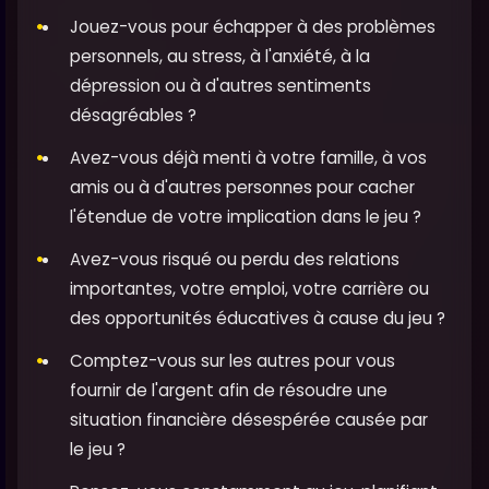
Jouez-vous pour échapper à des problèmes
personnels, au stress, à l'anxiété, à la
dépression ou à d'autres sentiments
désagréables ?
Avez-vous déjà menti à votre famille, à vos
amis ou à d'autres personnes pour cacher
l'étendue de votre implication dans le jeu ?
Avez-vous risqué ou perdu des relations
importantes, votre emploi, votre carrière ou
des opportunités éducatives à cause du jeu ?
Comptez-vous sur les autres pour vous
fournir de l'argent afin de résoudre une
situation financière désespérée causée par
le jeu ?