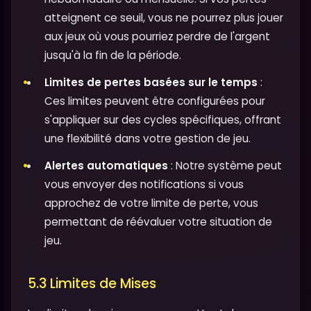
atteignent ce seuil, vous ne pourrez plus jouer
aux jeux où vous pourriez perdre de l'argent
jusqu'à la fin de la période.
Limites de pertes basées sur le temps
:
Ces limites peuvent être configurées pour
s'appliquer sur des cycles spécifiques, offrant
une flexibilité dans votre gestion de jeu.
Alertes automatiques
: Notre système peut
vous envoyer des notifications si vous
approchez de votre limite de perte, vous
permettant de réévaluer votre situation de
jeu.
5.3 Limites de Mises