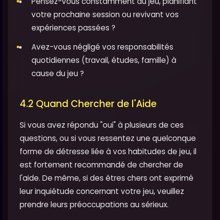
Pensez-vous constamment au jeu, planifiant
votre prochaine session ou revivant vos
expériences passées ?
Avez-vous négligé vos responsabilités
quotidiennes (travail, études, famille) à
cause du jeu ?
4.2 Quand Chercher de l'Aide
Si vous avez répondu "oui" à plusieurs de ces
questions, ou si vous ressentez une quelconque
forme de détresse liée à vos habitudes de jeu, il
est fortement recommandé de chercher de
l'aide. De même, si des êtres chers ont exprimé
leur inquiétude concernant votre jeu, veuillez
prendre leurs préoccupations au sérieux.