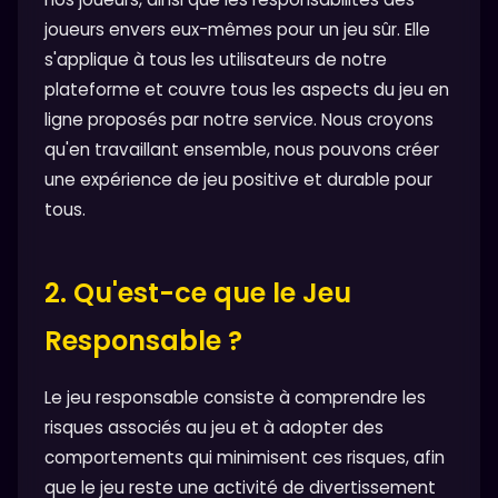
joueurs envers eux-mêmes pour un jeu sûr. Elle
s'applique à tous les utilisateurs de notre
plateforme et couvre tous les aspects du jeu en
ligne proposés par notre service. Nous croyons
qu'en travaillant ensemble, nous pouvons créer
une expérience de jeu positive et durable pour
tous.
2. Qu'est-ce que le Jeu
Responsable ?
Le jeu responsable consiste à comprendre les
risques associés au jeu et à adopter des
comportements qui minimisent ces risques, afin
que le jeu reste une activité de divertissement