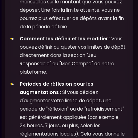
mensuelles sur le montant que vous pouvez
déposer. Une fois la limite atteinte, vous ne
pourrez plus effectuer de dépôts avant la fin
de la période définie.
Comment les définir et les modifier
: Vous
pouvez définir ou ajuster vos limites de dépôt
directement dans la section "Jeu
Responsable" ou "Mon Compte" de notre
plateforme.
Périodes de réflexion pour les
augmentations
: Si vous décidez
d'augmenter votre limite de dépôt, une
période de "réflexion" ou de "refroidissement"
est généralement appliquée (par exemple,
24 heures, 7 jours, ou plus, selon les
réglementations locales). Cela vous donne le