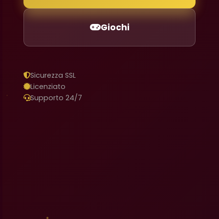
Giochi
Sicurezza SSL
Licenziato
Supporto 24/7