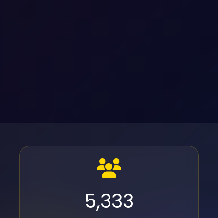
5,420