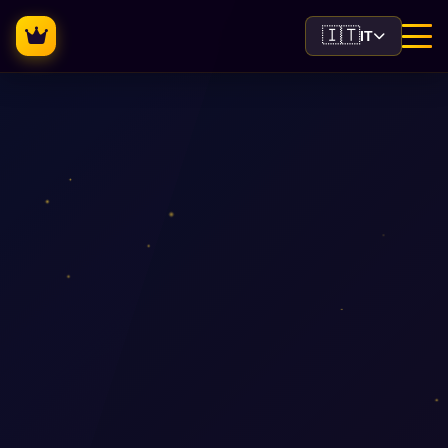
🇮🇹
IT