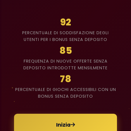
92
PERCENTUALE DI SODDISFAZIONE DEGLI
UTENTI PER I BONUS SENZA DEPOSITO
85
FREQUENZA DI NUOVE OFFERTE SENZA
DEPOSITO INTRODOTTE MENSILMENTE
78
PERCENTUALE DI GIOCHI ACCESSIBILI CON UN
BONUS SENZA DEPOSITO
Inizia