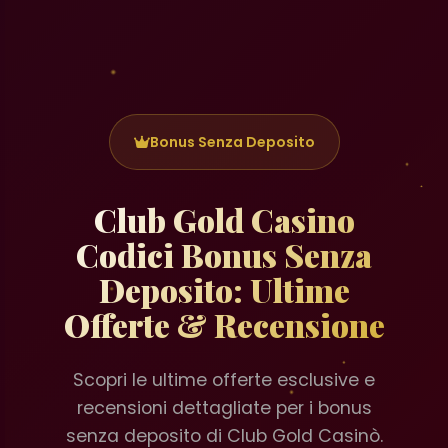
Bonus Senza Deposito
Club Gold Casino
Codici Bonus Senza
Deposito: Ultime
Offerte & Recensione
Scopri le ultime offerte esclusive e
recensioni dettagliate per i bonus
senza deposito di Club Gold Casinò.