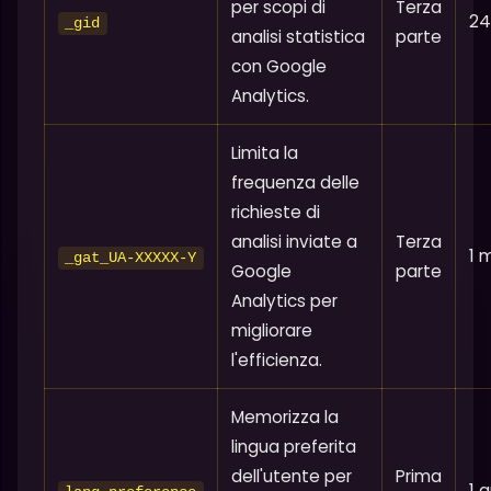
per scopi di
Terza
24
_gid
analisi statistica
parte
con Google
Analytics.
Limita la
frequenza delle
richieste di
analisi inviate a
Terza
1 
_gat_UA-XXXXX-Y
Google
parte
Analytics per
migliorare
l'efficienza.
Memorizza la
lingua preferita
dell'utente per
Prima
1 