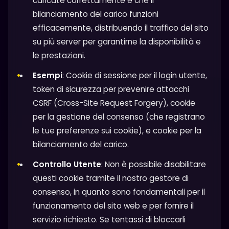
caricate correttamente e che il
bilanciamento del carico funzioni
efficacemente, distribuendo il traffico del sito
su più server per garantirne la disponibilità e
le prestazioni.
Esempi
: Cookie di sessione per il login utente,
token di sicurezza per prevenire attacchi
CSRF (Cross-Site Request Forgery), cookie
per la gestione del consenso (che registrano
le tue preferenze sui cookie), e cookie per la
bilanciamento del carico.
Controllo Utente
: Non è possibile disabilitare
questi cookie tramite il nostro gestore di
consenso, in quanto sono fondamentali per il
funzionamento del sito web e per fornire il
servizio richiesto. Se tentassi di bloccarli