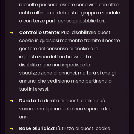
raccolte possono essere condivise con altre
entità all'interno del nostro gruppo aziendale
o con terze parti per scopi pubblicitari.
Controllo Utente
: Puoi disabilitare questi
cookie in qualsiasi momento tramite il nostro
gestore del consenso ai cookie o le
impostazioni del tuo browser. La
disabilitazione non impedisce la
visualizzazione di annunci, ma farà sì che gli
annunci che vedi siano meno pertinenti ai
tuoi interessi.
Durata
: La durata di questi cookie può
variare, ma tipicamente non supera i due
anni.
Base Giuridica
: L'utilizzo di questi cookie