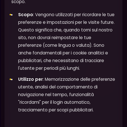
scopo.
Scopo
: Vengono utilizzati per ricordare le tue
preferenze e impostazioni per le visite future.
Questo significa che, quando torni sul nostro
sito, non dovrai reimpostare le tue
preferenze (come lingua o valuta). Sono
anche fondamentali per i cookie analitici e
pubblicitari, che necessitano di tracciare
l'utente per periodi più lunghi.
Utilizzo per
: Memorizzazione delle preferenze
utente, analisi del comportamento di
navigazione nel tempo, funzionalità
"ricordami" per il login automatico,
tracciamento per scopi pubblicitari.