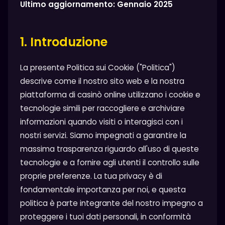
Ultimo aggiornamento: Gennaio 2025
1. Introduzione
La presente Politica sui Cookie ("Politica")
descrive come il nostro sito web e la nostra
piattaforma di casinò online utilizzano i cookie e
tecnologie simili per raccogliere e archiviare
informazioni quando visiti o interagisci con i
nostri servizi. Siamo impegnati a garantire la
massima trasparenza riguardo all'uso di queste
tecnologie e a fornire agli utenti il controllo sulle
proprie preferenze. La tua privacy è di
fondamentale importanza per noi, e questa
politica è parte integrante del nostro impegno a
proteggere i tuoi dati personali, in conformità