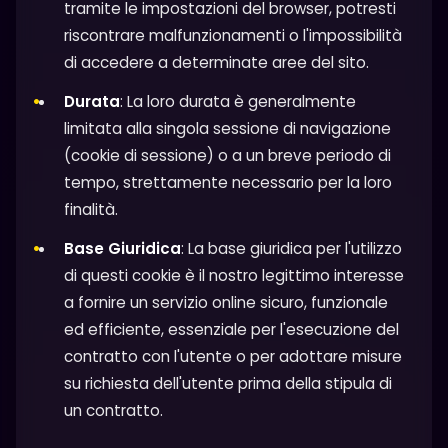
tramite le impostazioni del browser, potresti
riscontrare malfunzionamenti o l'impossibilità
di accedere a determinate aree del sito.
Durata
: La loro durata è generalmente
limitata alla singola sessione di navigazione
(cookie di sessione) o a un breve periodo di
tempo, strettamente necessario per la loro
finalità.
Base Giuridica
: La base giuridica per l'utilizzo
di questi cookie è il nostro legittimo interesse
a fornire un servizio online sicuro, funzionale
ed efficiente, essenziale per l'esecuzione del
contratto con l'utente o per adottare misure
su richiesta dell'utente prima della stipula di
un contratto.