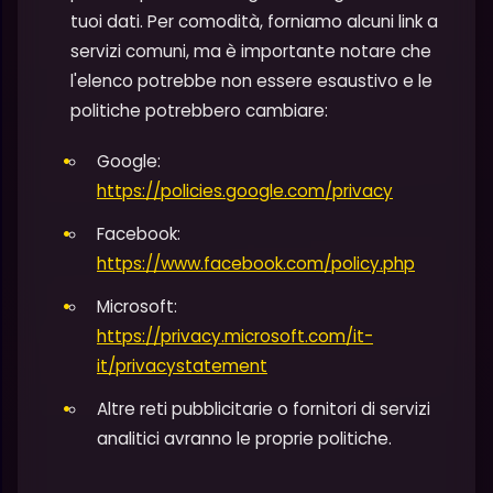
tuoi dati. Per comodità, forniamo alcuni link a
servizi comuni, ma è importante notare che
l'elenco potrebbe non essere esaustivo e le
politiche potrebbero cambiare:
Google:
https://policies.google.com/privacy
Facebook:
https://www.facebook.com/policy.php
Microsoft:
https://privacy.microsoft.com/it-
it/privacystatement
Altre reti pubblicitarie o fornitori di servizi
analitici avranno le proprie politiche.