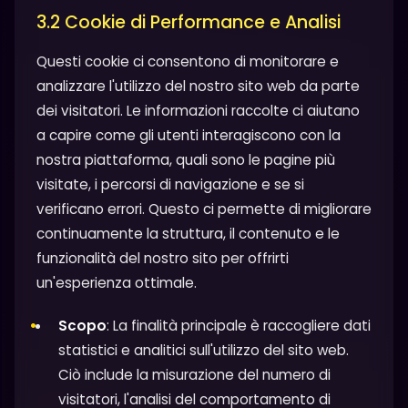
3.2 Cookie di Performance e Analisi
Questi cookie ci consentono di monitorare e
analizzare l'utilizzo del nostro sito web da parte
dei visitatori. Le informazioni raccolte ci aiutano
a capire come gli utenti interagiscono con la
nostra piattaforma, quali sono le pagine più
visitate, i percorsi di navigazione e se si
verificano errori. Questo ci permette di migliorare
continuamente la struttura, il contenuto e le
funzionalità del nostro sito per offrirti
un'esperienza ottimale.
Scopo
: La finalità principale è raccogliere dati
statistici e analitici sull'utilizzo del sito web.
Ciò include la misurazione del numero di
visitatori, l'analisi del comportamento di