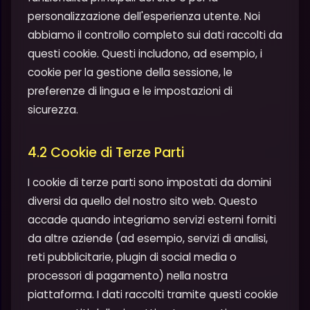
personalizzazione dell'esperienza utente. Noi
abbiamo il controllo completo sui dati raccolti da
questi cookie. Questi includono, ad esempio, i
cookie per la gestione della sessione, le
preferenze di lingua e le impostazioni di
sicurezza.
4.2 Cookie di Terze Parti
I cookie di terze parti sono impostati da domini
diversi da quello del nostro sito web. Questo
accade quando integriamo servizi esterni forniti
da altre aziende (ad esempio, servizi di analisi,
reti pubblicitarie, plugin di social media o
processori di pagamento) nella nostra
piattaforma. I dati raccolti tramite questi cookie