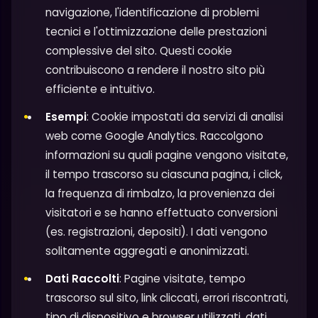
navigazione, l'identificazione di problemi
tecnici e l'ottimizzazione delle prestazioni
complessive del sito. Questi cookie
contribuiscono a rendere il nostro sito più
efficiente e intuitivo.
Esempi
: Cookie impostati da servizi di analisi
web come Google Analytics. Raccolgono
informazioni su quali pagine vengono visitate,
il tempo trascorso su ciascuna pagina, i click,
la frequenza di rimbalzo, la provenienza dei
visitatori e se hanno effettuato conversioni
(es. registrazioni, depositi). I dati vengono
solitamente aggregati e anonimizzati.
Dati Raccolti
: Pagine visitate, tempo
trascorso sul sito, link cliccati, errori riscontrati,
tipo di dispositivo e browser utilizzati, dati