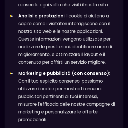
reinserirle ogni volta che visiti il nostro sito.
Analisi e prestazioni
: I cookie ci aiutano a
capire come i visitatori interagiscono con il
nostro sito web e le nostre applicazioni.
Queste informazioni vengono utilizzate per
analizzare le prestazioni, identificare aree di
miglioramento, e ottimizzare il layout e il
contenuto per offrirti un servizio migliore.
Marketing e pubblicità (con consenso)
:
Con il tuo esplicito consenso, possiamo
utilizzare i cookie per mostrarti annunci
pubblicitari pertinenti ai tuoi interessi,
misurare l'efficacia delle nostre campagne di
marketing e personalizzare le offerte
promozionali.