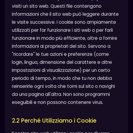
visiti un sito web. Questi file contengono
informazioni che il sito web può leggere durante
le visite successive. I cookie sono ampiamente
utilizzati per far funzionare i siti web o per farli
funzionare in modo più efficiente, oltre a fornire
informazioni ai proprietari del sito. Servono a
"ricordare" le tue azioni e preferenze (come
login, lingua, dimensione del carattere e altre
impostazioni di visualizzazione) per un certo
periodo di tempo, in modo che tu non debba
reinserirle ogni volta che torni sul sito o navighi
da una pagina all'altra. Non sono programmi
eseguibili e non possono contenere virus.
2.2 Perché Utilizziamo i Cookie