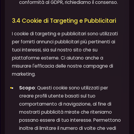
conformità al GDPR, richiediamo il consenso.
3.4 Cookie di Targeting e Pubblicitari
I cookie di targeting e pubblicitari sono utilizzati
per fornirti annunci pubblicitari più pertinenti ai
tuoi interessi, sia sul nostro sito che su
piattaforme esterne. Ci aiutano anche a
misurare l'efficacia delle nostre campagne di
marketing.
Scopo
: Questi cookie sono utilizzati per
creare profili utente basati sul tuo
comportamento di navigazione, al fine di
mostrarti pubblicità mirate che riteniamo
possano essere di tuo interesse. Permettono
inoltre di limitare il numero di volte che vedi