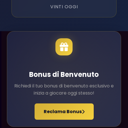
VINTI OGGI
Bonus di Benvenuto
Richiedi il tuo bonus di benvenuto esclusivo e
inizia a giocare oggi stesso!
Reclama Bonus