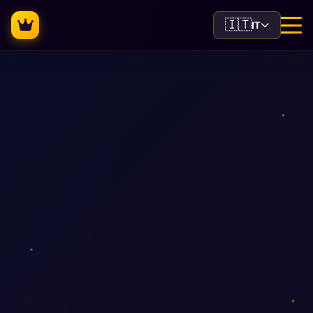
🇮🇹
IT