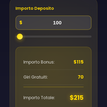
Importo Deposito
$
$115
Importo Bonus:
70
Giri Gratuiti:
$215
Importo Totale: