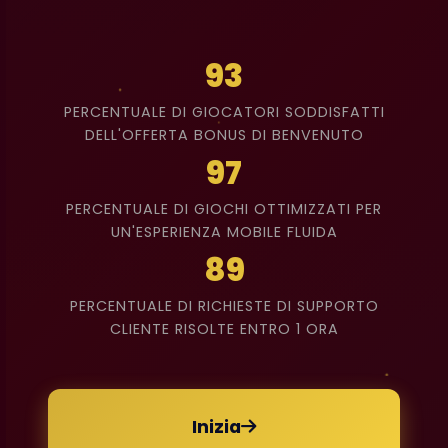
93
PERCENTUALE DI GIOCATORI SODDISFATTI
DELL'OFFERTA BONUS DI BENVENUTO
97
PERCENTUALE DI GIOCHI OTTIMIZZATI PER
UN'ESPERIENZA MOBILE FLUIDA
89
PERCENTUALE DI RICHIESTE DI SUPPORTO
CLIENTE RISOLTE ENTRO 1 ORA
Inizia