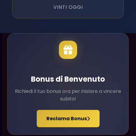
VINTI OGGI
Bonus di Benvenuto
Richiedi il tuo bonus ora per iniziare a vincere
subito!
Reclama Bonus