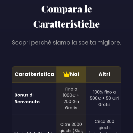
Compara le
Caratteristiche
Scopri perché siamo la scelta migliore.
Caratteristica
Noi
Altri
Fino a
100% fino a
Bonus di
1000€ +
500€ + 50 Giri
Benvenuto
200 Giri
Gratis
Gratis
Circa 800
Oltre 3000
giochi
giochi (Slot,