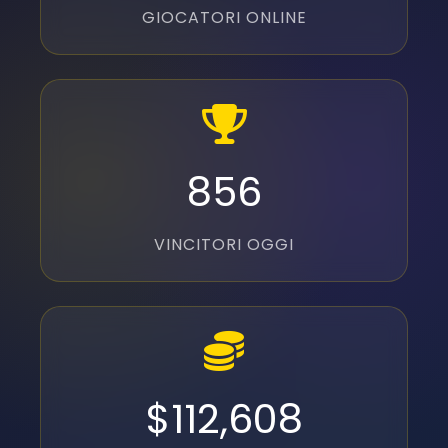
GIOCATORI ONLINE
892
VINCITORI OGGI
$123,570