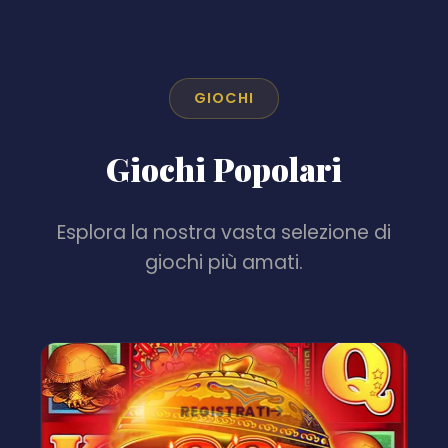
GIOCHI
Giochi Popolari
Esplora la nostra vasta selezione di
giochi più amati.
REGISTRATI