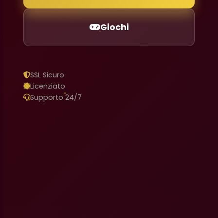
Giochi
SSL Sicuro
Licenziato
Supporto 24/7